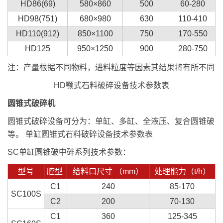
HD86(69)
580×860
500
60-280
HD98(751)
680×980
630
110-410
HD110(912)
850×1100
750
170-550
HD125
950×1250
900
280-750
注：产量根据不同物料，进料粒度等因素其结果将有所不同
HD颚式石料破碎设备技术参数表
圆锥式破碎机
圆锥式破碎设备可分为：单缸、多缸、全液压、复合圆锥破
等。 单缸圆锥式石料破碎设备技术参数表
SC单缸圆锥破中碎系列技术参数：
型号
腔型
给料口尺寸 （mm）
处理能力（t/h）
C1
240
85-170
SC100S
C2
200
70-130
C1
360
125-345