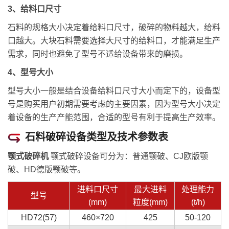
3、给料口尺寸
石料的规格大小决定着给料口尺寸，破碎的物料越大，给料
口越大。大块石料需要选择大尺寸的给料口，才能满足生产
需求，同时也避免了型号不适给设备带来的磨损。
4、型号大小
型号大小一般是结合设备给料口尺寸大小而定下的，设备型
号是购买用户初期需要考虑的主要因素，因为型号大小决定
着设备的生产产能范围，合适的型号有利于提高生产效率。
石料破碎设备类型及技术参数表
颚式破碎机
颚式破碎设备可分为：普通颚破、CJ欧版颚
破、HD德版颚破等。
进料口尺寸
最大进料
处理能力
型号
(mm)
粒度(mm)
(t/h)
HD72(57)
460×720
425
50-120