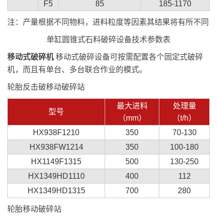
F5
85
185-1170
注：产量根据不同物料，进料粒度等因素其结果将有所不同
单缸圆锥式石料破碎设备技术参数表
移动式破碎机
移动式破碎设备可按需配置各个固定式破碎
机，而且有单台、多台联合作业的模式。
轮胎反击破移动破碎站
最大进料
处理量
型号
（mm）
（t/h）
HX938F1210
350
70-130
HX938FW1214
350
100-180
HX1149F1315
500
130-250
HX1349HD1110
400
112
HX1349HD1315
700
280
轮胎移动破碎站